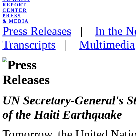
REPORT
CENTER
PRESS
& MEDIA
Press Releases
|
In the 
Transcripts
|
Multimedia
UN Secretary-General's St
of the Haiti Earthquake
Tomorrow, the United Natio