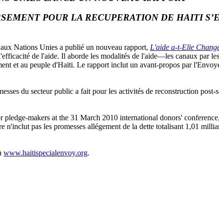
SEMENT POUR LA RECUPERATION DE HAITI S’E
 aux Nations Unies a publié un nouveau rapport,
L'aide a-t-Elle Chang
'efficacité de l'aide. Il aborde les modalités de l'aide—les canaux par l
nt et au peuple d'Haïti. Le rapport inclut un avant-propos par l'Envoy
esses du secteur public a fait pour les activités de reconstruction post
or pledge-makers at the 31 March 2010 international donors' conferenc
 n'inclut pas les promesses allégement de la dette totalisant 1,01 millia
 à
www.haitispecialenvoy.org
.