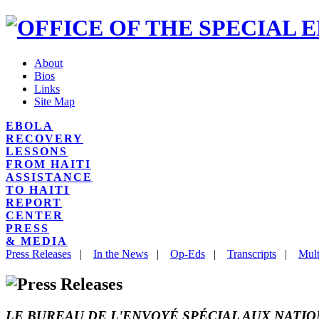
About
Bios
Links
Site Map
EBOLA
RECOVERY
LESSONS
FROM HAITI
ASSISTANCE
TO HAITI
REPORT
CENTER
PRESS
& MEDIA
Press Releases
|
In the News
|
Op-Eds
|
Transcripts
|
Mult
LE BUREAU DE L'ENVOYÉ SPÉCIAL AUX NATI